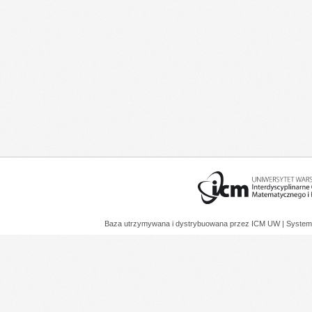
Baza utrzymywana i dystrybuowana przez
ICM UW
| System