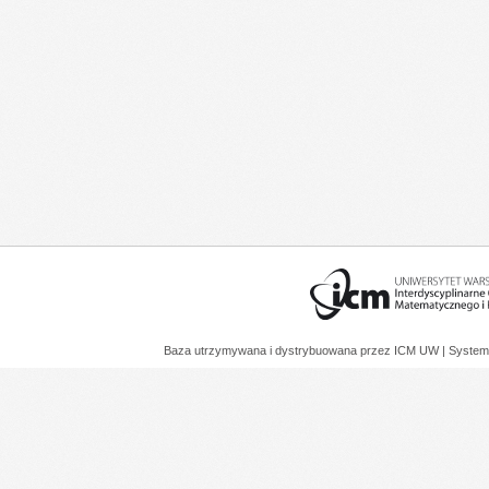
Baza utrzymywana i dystrybuowana przez
ICM UW
| System