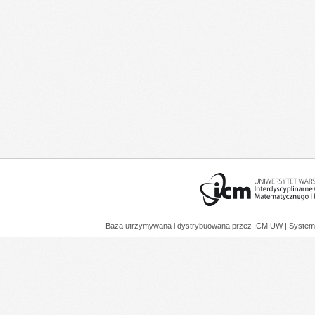
Baza utrzymywana i dystrybuowana przez
ICM UW
| System