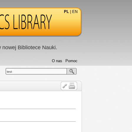
PL
|
EN
nowej Bibliotece Nauki.
O nas
Pomoc
test