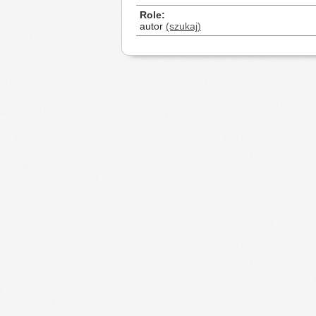
Role
autor
(szukaj)