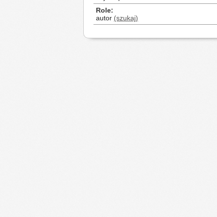
Role
autor
(szukaj)