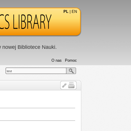
PL
|
EN
nowej Bibliotece Nauki.
O nas
Pomoc
test