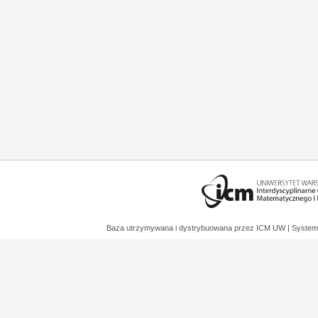
Baza utrzymywana i dystrybuowana przez
ICM UW
| System