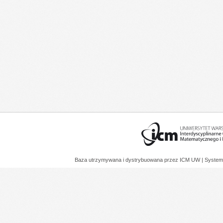
Baza utrzymywana i dystrybuowana przez
ICM UW
| System