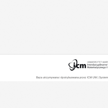
Baza utrzymywana i dystrybuowana przez
ICM UW
| System