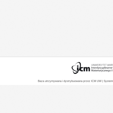
Baza utrzymywana i dystrybuowana przez
ICM UW
| System