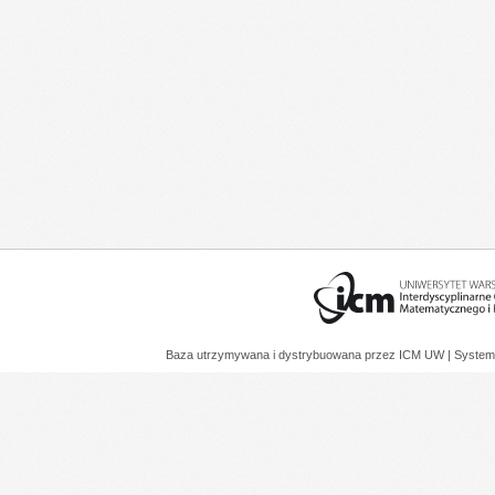
Baza utrzymywana i dystrybuowana przez
ICM UW
| System