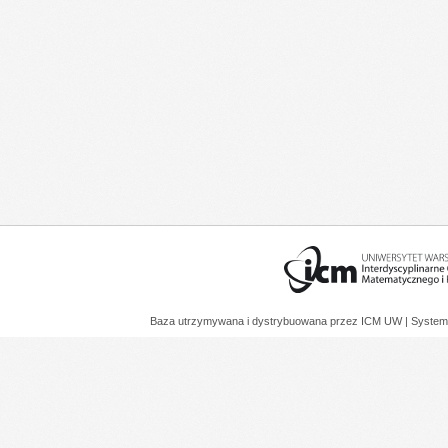
Baza utrzymywana i dystrybuowana przez
ICM UW
| System