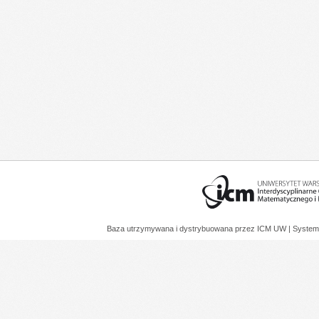
Baza utrzymywana i dystrybuowana przez
ICM UW
| System