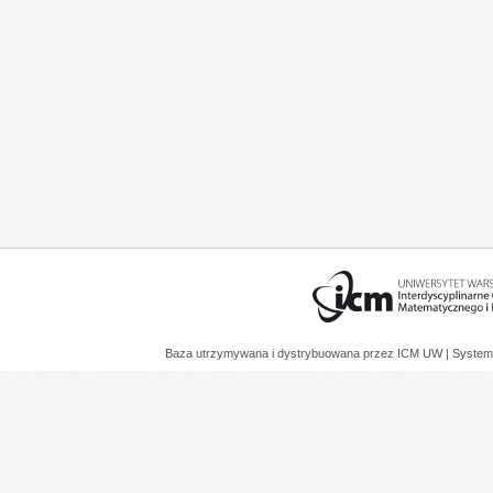
Baza utrzymywana i dystrybuowana przez
ICM UW
| System