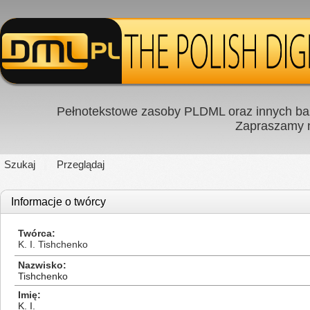
Pełnotekstowe zasoby PLDML oraz innych baz
Zapraszamy
Szukaj
Przeglądaj
Informacje o twórcy
Twórca
K. I. Tishchenko
Nazwisko
Tishchenko
Imię
K. I.