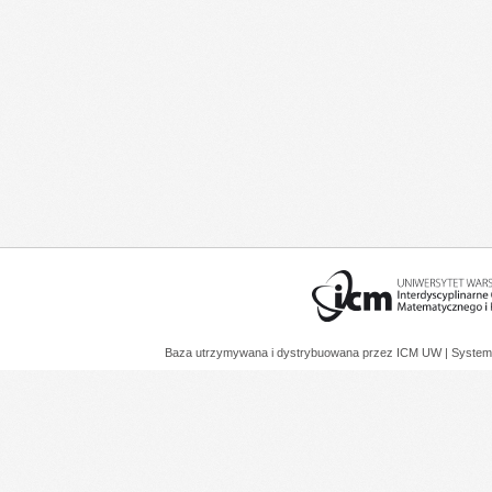
Baza utrzymywana i dystrybuowana przez
ICM UW
| System