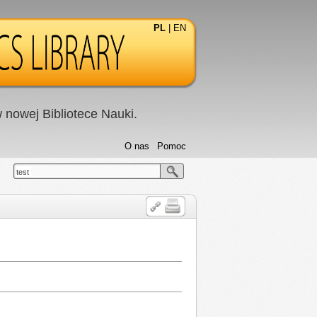
PL
|
EN
nowej Bibliotece Nauki.
O nas
Pomoc
test