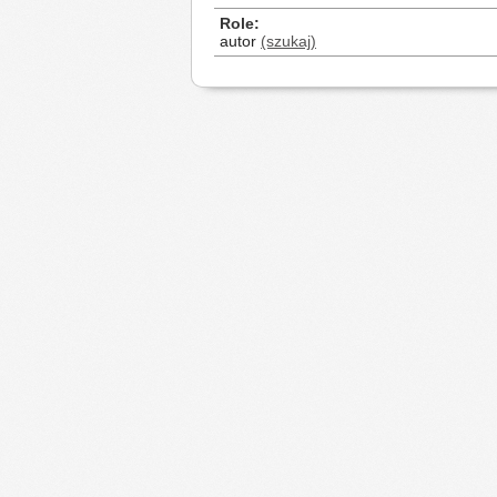
Role
autor
(szukaj)