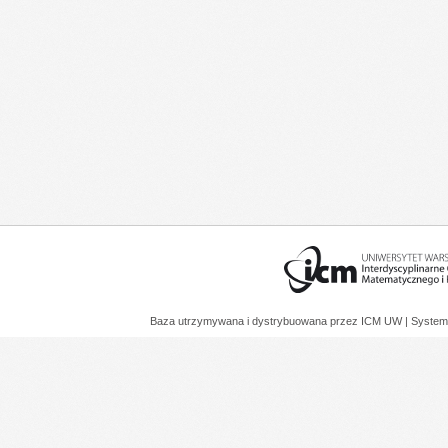
Baza utrzymywana i dystrybuowana przez
ICM UW
| System