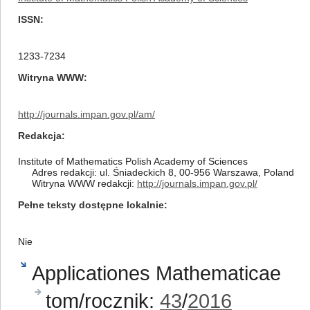
ISSN
1233-7234
Witryna WWW
http://journals.impan.gov.pl/am/
Redakcja
Institute of Mathematics Polish Academy of Sciences
Adres redakcji: ul. Śniadeckich 8, 00-956 Warszawa, Poland
Witryna WWW redakcji:
http://journals.impan.gov.pl/
Pełne teksty dostępne lokalnie
Nie
Applicationes Mathematicae
tom/rocznik:
43
/
2016